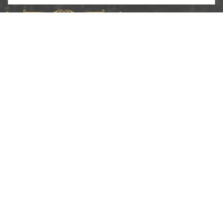
Copyright ©2024. «ИП Соболев С.В.»
Разработка и продвижение
2024
Меню
О компании
Каталог
Услуги
Портфолио
Контакты
Ссылки