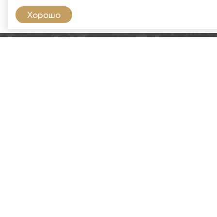
Хорошо
Copyright ©2024. «ИП Соболев
С.В.»
Разработка и продвижение
2024