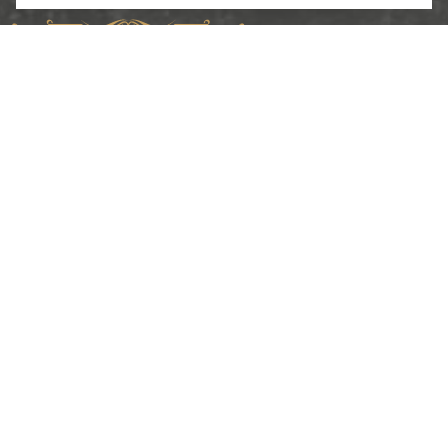
Copyright ©2024. «ИП Соболев С.В.»
Разработка и продвижение
2024
Меню
О компании
Каталог
Услуги
Портфолио
Контакты
Ссылки