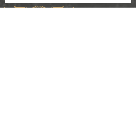
Copyright ©2024. «ИП Соболев С.В.»
Разработка и продвижение
2024
Меню
О компании
Каталог
Услуги
Портфолио
Контакты
Ссылки