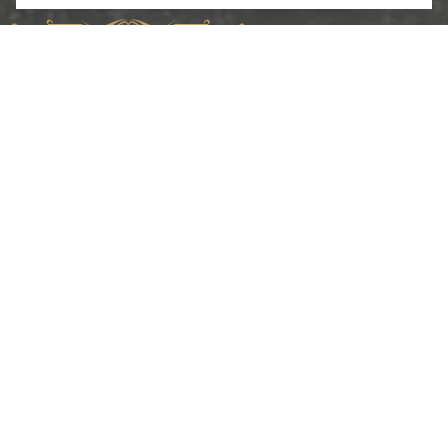
Copyright ©2024. «ИП Соболев С.В.»
Разработка и продвижение
2024
Меню
О компании
Каталог
Услуги
Портфолио
Контакты
Ссылки